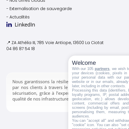
- Nos offres clouds
- Externalisation de sauvegarde
- Actualités
LinkedIn
📍 ZA Athélia III, 785 Voie
Antiope, 13600 La Ciotat
04 86 87 54 18
Welcome
With our 105
partners
, we wish t
your devices (cookies, pixels in
your personal data with our par
Nous garantissons la résilience des données confiées
website or in our emails, alread
later, including in other contexts.
par nos clients à travers le stockage, la gestion et la
Processing this data (identifiers,
sécurisation, grâce à l’expertise de nos équipes et la
loyalty programs, IP, postal add
qualité de nos infrastructures.
geolocation, etc.) allows devel
content, commercial offers an
screens (including by email, pos
personalising them, measuring t
audiences.
You can "accept all" and withdraw
"cookie" icon
. You can also "set 