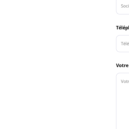
Télé
Votr