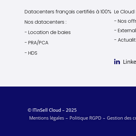
Datacenters français certifiés à 100%
Le Cloud I
- Nos off
Nos datacenters :
- Extern
- Location de baies
- Actuali
- PRA/PCA
- HDS
Link
© ITinSell Cloud – 2025
Mentions légales
Politique RGPD
Gestion des c