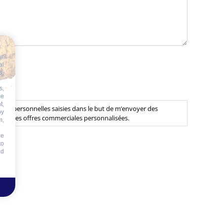
ur
al
s,
s,
se
t,
nnées personnelles saisies dans le but de m’envoyer des
by
ue ou des offres commerciales personnalisées.
m,
he
to
id