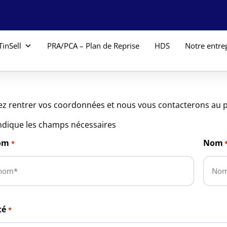
TinSell
PRA/PCA – Plan de Reprise
HDS
Notre entre
lez rentrer vos coordonnées et nous vous contacterons au p
ndique les champs nécessaires
om
Nom
*
té
*