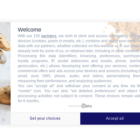
Welcome
With our 105
partners
, we wish to store and access information on yo
devices (cookies, pixels in emails, etc.), combine and share your person
D
*
data with our partners, whether collected on this website or in our email
already held by some of us, or obtained later, including in other contexts.
ccepte la politique de confidentialité.
Processing this data (identifiers, browsing, preferences, purchase
loyalty programs, IP, postal addresses and emails, phone, preci
geolocation, etc.) allows developing and offering you services, conten
mettant le formulaire ci-dessus, j’accepte qu’ITinSell Cloud exploite les do
commercial offers and ads across your devices and screens (including 
ités concernant ITinSell Cloud, le Baromètre QS, le marché de la E-Logistiq
email, post, SMS, phone, audio, and video), personalising the
measuring their performance, and analysing audiences.
You can "accept all" and withdraw your consent at any time via t
"cookie" icon
. You can also "set detailed preferences" and object 
processing activities not subject to consent. These choices remain val
for 6 months.
powered by
Set your choices
Accept all