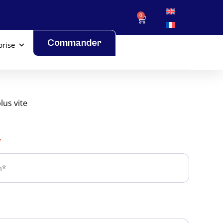
0
Commander
prise
lus vite
*