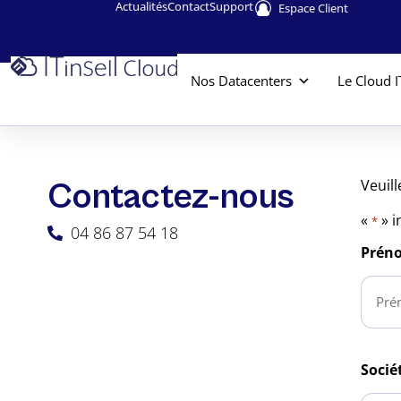
Actualités
Contact
Support
Espace Client
Nos Datacenters
Le Cloud I
Veuil
Contactez-⁠nous
«
» i
*
04 86 87 54 18
Prén
Socié