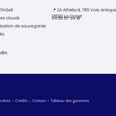
TinSell :
📍 ZA Athélia III, 785 Voie
Antiope
13600 La Ciotat
res clouds
04 86 87 54 18
alisation de sauvegarde
tés
edIn
ookies
Crédits
Contact
Tableau des garanties