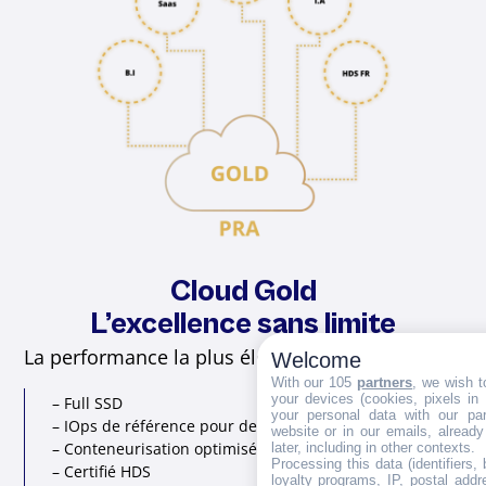
Cloud Gold
L’excellence sans limite
La performance la plus élevée de notre Cloud :
Welcome
With our 105
partners
, we wish t
your devices (cookies, pixels in
– Full SSD
your personal data with our par
– IOps de référence pour de très fortes sollicitations
website or in our emails, alread
– Conteneurisation optimisée pour Kubernetes
later, including in other contexts.
Processing this data (identifiers,
– Certifié HDS
loyalty programs, IP, postal add