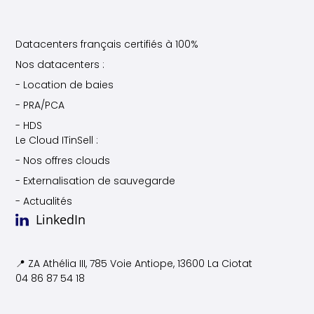
Datacenters français certifiés à 100%
Nos datacenters :
- Location de baies
- PRA/PCA
- HDS
Le Cloud ITinSell :
- Nos offres clouds
- Externalisation de sauvegarde
- Actualités
LinkedIn
📍 ZA Athélia III, 785 Voie
Antiope, 13600 La Ciotat
04 86 87 54 18