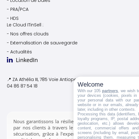
- Location de baies
- PRA/PCA
- HDS
Le Cloud ITinSell :
- Nos offres clouds
- Externalisation de sauvegarde
- Actualités
LinkedIn
📍 ZA Athélia III, 785 Voie
Antiope, 13600 La Ciotat
Welcome
04 86 87 54 18
With our 105
partners
, we wish t
your devices (cookies, pixels in
your personal data with our par
website or in our emails, alread
later, including in other contexts.
Processing this data (identifiers,
loyalty programs, IP, postal add
Nous garantissons la résilience des données confiées
geolocation, etc.) allows devel
par nos clients à travers le stockage, la gestion et la
content, commercial offers an
screens (including by email, pos
sécurisation, grâce à l’expertise de nos équipes et la
personalising them, measuring t