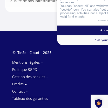
qualité de nos infrastructures.
audiences.
You can "accept all" and withdraw
"cookie" icon
. You can also "set 
processing activities not subject
valid for 6 months.
powered 
Accep
Set your
© ITinSell Cloud – 2025
Mentions légales
Politique RGPD
Gestion des cookies
Crédits
Contact
Tableau des garanties