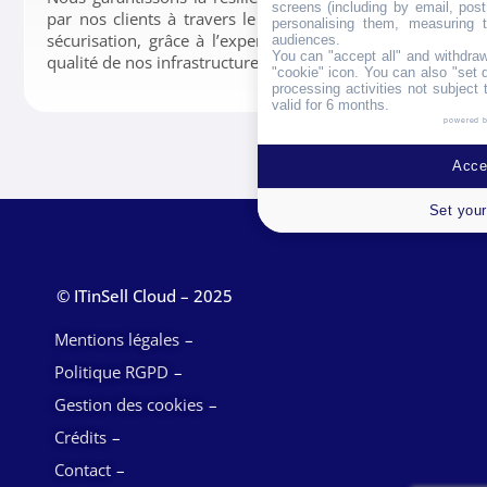
screens (including by email, pos
par nos clients à travers le stockage, la gestion et la
personalising them, measuring t
sécurisation, grâce à l’expertise de nos équipes et la
audiences.
You can "accept all" and withdraw
qualité de nos infrastructures.
"cookie" icon
. You can also "set 
processing activities not subject
valid for 6 months.
powered 
Accep
Set your
© ITinSell Cloud – 2025
Mentions légales
Politique RGPD
Gestion des cookies
Crédits
Contact