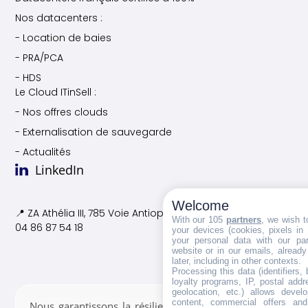
Nos datacenters :
- Location de baies
- PRA/PCA
- HDS
Le Cloud ITinSell :
- Nos offres clouds
- Externalisation de sauvegarde
- Actualités
LinkedIn
Welcome
📍 ZA Athélia III, 785 Voie
Antiope, 13600 La Ciotat
With our 105
partners
, we wish t
04 86 87 54 18
your devices (cookies, pixels in
your personal data with our par
website or in our emails, alread
later, including in other contexts.
Processing this data (identifiers,
loyalty programs, IP, postal add
geolocation, etc.) allows devel
content, commercial offers an
Nous garantissons la résilience des données confiées