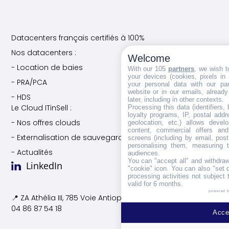
Datacenters français certifiés à 100%
Nos datacenters :
Welcome
- Location de baies
With our 105
partners
, we wish t
your devices (cookies, pixels in
- PRA/PCA
your personal data with our par
website or in our emails, alread
- HDS
later, including in other contexts.
Le Cloud ITinSell :
Processing this data (identifiers,
loyalty programs, IP, postal add
- Nos offres clouds
geolocation, etc.) allows devel
content, commercial offers an
- Externalisation de sauvegarde
screens (including by email, pos
personalising them, measuring t
- Actualités
audiences.
You can "accept all" and withdraw
LinkedIn
"cookie" icon
. You can also "set 
processing activities not subject
valid for 6 months.
powered 
📍 ZA Athélia III, 785 Voie
Antiope, 13600 La Ciotat
04 86 87 54 18
Accep