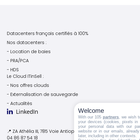
Datacenters français certifiés à 100%
Nos datacenters :
- Location de baies
- PRA/PCA
- HDS
Le Cloud ITinSell :
- Nos offres clouds
- Externalisation de sauvegarde
- Actualités
Welcome
LinkedIn
With our 105
partners
, we wish t
your devices (cookies, pixels in
your personal data with our par
📍 ZA Athélia III, 785 Voie
Antiope, 13600 La Ciotat
website or in our emails, alread
later, including in other contexts.
04 86 87 54 18