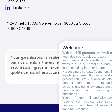
- Actualités
LinkedIn
📍 ZA Athélia III, 785 Voie
Antiope, 13600 La Ciotat
04 86 87 54 18
Welcome
With our 105
partners
, we wish t
your devices (cookies, pixels in
Nous garantissons la résilience des données confiées
your personal data with our par
par nos clients à travers le stockage, la gestion et la
website or in our emails, alread
sécurisation, grâce à l’expertise de nos équipes et la
later, including in other contexts.
Processing this data (identifiers,
qualité de nos infrastructures.
loyalty programs, IP, postal add
geolocation, etc.) allows devel
content, commercial offers an
screens (including by email, pos
personalising them, measuring t
audiences.
You can "accept all" and withdraw
"cookie" icon
. You can also "set 
processing activities not subject
valid for 6 months.