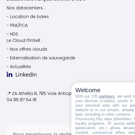
Nos datacenters :
- Location de baies
- PRA/PCA
- HDS
Le Cloud ITinSell :
- Nos offres clouds
- Externalisation de sauvegarde
- Actualités
LinkedIn
Welcome
📍 ZA Athélia III, 785 Voie
Antiope, 13600 La Ciotat
With our 105
partners
, we wish t
04 86 87 54 18
your devices (cookies, pixels in
your personal data with our par
website or in our emails, alread
later, including in other contexts.
Processing this data (identifiers,
loyalty programs, IP, postal add
geolocation, etc.) allows devel
content, commercial offers an
Nous garantissons la résilience des données confiées