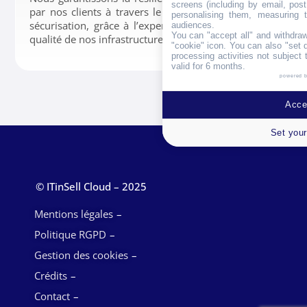
screens (including by email, pos
par nos clients à travers le stockage, la gestion et la
personalising them, measuring t
sécurisation, grâce à l’expertise de nos équipes et la
audiences.
You can "accept all" and withdraw
qualité de nos infrastructures.
"cookie" icon
. You can also "set 
processing activities not subject
valid for 6 months.
powered 
Accep
Set your
© ITinSell Cloud – 2025
Mentions légales
Politique RGPD
Gestion des cookies
Crédits
Contact