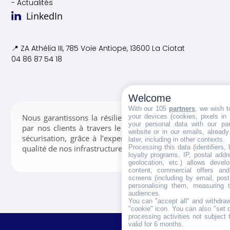
- Actualités
LinkedIn
📍 ZA Athélia III, 785 Voie
Antiope, 13600 La Ciotat
04 86 87 54 18
Welcome
With our 105
partners
, we wish t
your devices (cookies, pixels in
Nous garantissons la résilience des données confiées
your personal data with our par
par nos clients à travers le stockage, la gestion et la
website or in our emails, alread
sécurisation, grâce à l’expertise de nos équipes et la
later, including in other contexts.
Processing this data (identifiers,
qualité de nos infrastructures.
loyalty programs, IP, postal add
geolocation, etc.) allows devel
content, commercial offers an
screens (including by email, pos
personalising them, measuring t
audiences.
You can "accept all" and withdraw
"cookie" icon
. You can also "set 
processing activities not subject
valid for 6 months.