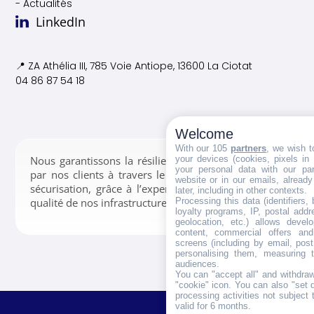
- Actualités
LinkedIn
📍 ZA Athélia III, 785 Voie
Antiope, 13600 La Ciotat
04 86 87 54 18
Welcome
With our 105
partners
, we wish t
your devices (cookies, pixels in
Nous garantissons la résilience des données confiées
your personal data with our par
par nos clients à travers le stockage, la gestion et la
website or in our emails, alread
sécurisation, grâce à l’expertise de nos équipes et la
later, including in other contexts.
Processing this data (identifiers,
qualité de nos infrastructures.
loyalty programs, IP, postal add
geolocation, etc.) allows devel
content, commercial offers an
screens (including by email, pos
personalising them, measuring t
audiences.
You can "accept all" and withdraw
"cookie" icon
. You can also "set 
processing activities not subject
valid for 6 months.