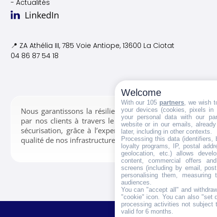
- Actualités
LinkedIn
📍 ZA Athélia III, 785 Voie
Antiope, 13600 La Ciotat
04 86 87 54 18
Welcome
With our 105
partners
, we wish t
your devices (cookies, pixels in
Nous garantissons la résilience des données confiées
your personal data with our par
par nos clients à travers le stockage, la gestion et la
website or in our emails, alread
sécurisation, grâce à l’expertise de nos équipes et la
later, including in other contexts.
Processing this data (identifiers,
qualité de nos infrastructures.
loyalty programs, IP, postal add
geolocation, etc.) allows devel
content, commercial offers an
screens (including by email, pos
personalising them, measuring t
audiences.
You can "accept all" and withdraw
"cookie" icon
. You can also "set 
processing activities not subject
valid for 6 months.