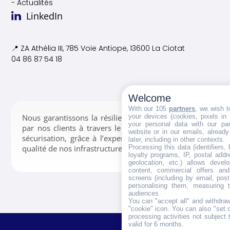
- Actualités
LinkedIn
📍 ZA Athélia III, 785 Voie
Antiope, 13600 La Ciotat
04 86 87 54 18
Welcome
With our 105
partners
, we wish t
your devices (cookies, pixels in
Nous garantissons la résilience des données confiées
your personal data with our par
par nos clients à travers le stockage, la gestion et la
website or in our emails, alread
sécurisation, grâce à l’expertise de nos équipes et la
later, including in other contexts.
Processing this data (identifiers,
qualité de nos infrastructures.
loyalty programs, IP, postal add
geolocation, etc.) allows devel
content, commercial offers an
screens (including by email, pos
personalising them, measuring t
audiences.
You can "accept all" and withdraw
"cookie" icon
. You can also "set 
processing activities not subject
valid for 6 months.