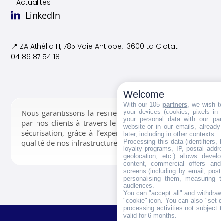
- Actualités
LinkedIn
📍 ZA Athélia III, 785 Voie
Antiope, 13600 La Ciotat
04 86 87 54 18
Welcome
With our 105
partners
, we wish t
your devices (cookies, pixels in
Nous garantissons la résilience des données confiées
your personal data with our par
par nos clients à travers le stockage, la gestion et la
website or in our emails, alread
sécurisation, grâce à l’expertise de nos équipes et la
later, including in other contexts.
Processing this data (identifiers,
qualité de nos infrastructures.
loyalty programs, IP, postal add
geolocation, etc.) allows devel
content, commercial offers an
screens (including by email, pos
personalising them, measuring t
audiences.
You can "accept all" and withdraw
"cookie" icon
. You can also "set 
processing activities not subject
valid for 6 months.