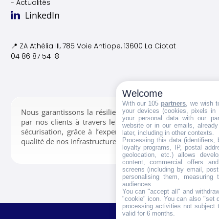
- Actualités
LinkedIn
📍 ZA Athélia III, 785 Voie
Antiope, 13600 La Ciotat
04 86 87 54 18
Welcome
With our 105
partners
, we wish t
your devices (cookies, pixels in
Nous garantissons la résilience des données confiées
your personal data with our par
par nos clients à travers le stockage, la gestion et la
website or in our emails, alread
sécurisation, grâce à l’expertise de nos équipes et la
later, including in other contexts.
Processing this data (identifiers,
qualité de nos infrastructures.
loyalty programs, IP, postal add
geolocation, etc.) allows devel
content, commercial offers an
screens (including by email, pos
personalising them, measuring t
audiences.
You can "accept all" and withdraw
"cookie" icon
. You can also "set 
processing activities not subject
valid for 6 months.