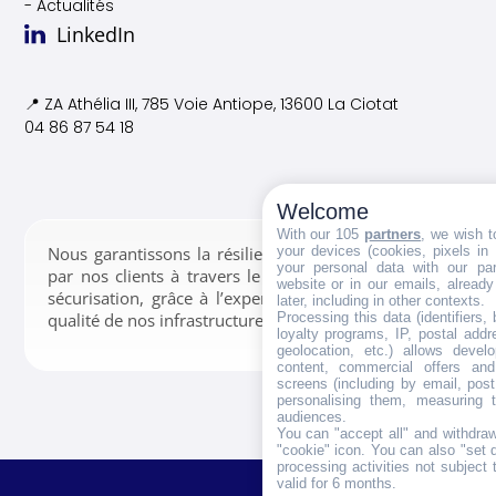
- Actualités
LinkedIn
📍 ZA Athélia III, 785 Voie
Antiope, 13600 La Ciotat
04 86 87 54 18
Welcome
With our 105
partners
, we wish t
your devices (cookies, pixels in
Nous garantissons la résilience des données confiées
your personal data with our par
par nos clients à travers le stockage, la gestion et la
website or in our emails, alread
sécurisation, grâce à l’expertise de nos équipes et la
later, including in other contexts.
Processing this data (identifiers,
qualité de nos infrastructures.
loyalty programs, IP, postal add
geolocation, etc.) allows devel
content, commercial offers an
screens (including by email, pos
personalising them, measuring t
audiences.
You can "accept all" and withdraw
"cookie" icon
. You can also "set 
processing activities not subject
valid for 6 months.