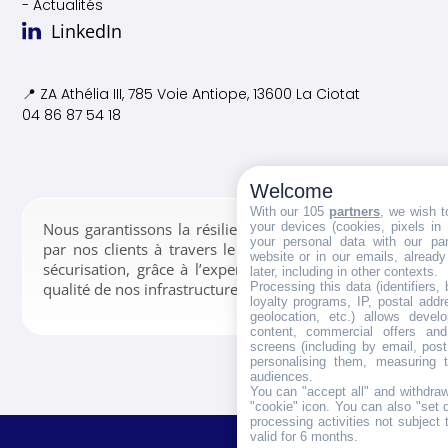
- Actualités
LinkedIn
📍 ZA Athélia III, 785 Voie
Antiope, 13600 La Ciotat
04 86 87 54 18
Welcome
With our 105
partners
, we wish t
your devices (cookies, pixels in
Nous garantissons la résilience des données confiées
your personal data with our par
par nos clients à travers le stockage, la gestion et la
website or in our emails, alread
sécurisation, grâce à l’expertise de nos équipes et la
later, including in other contexts.
Processing this data (identifiers,
qualité de nos infrastructures.
loyalty programs, IP, postal add
geolocation, etc.) allows devel
content, commercial offers an
screens (including by email, pos
personalising them, measuring t
audiences.
You can "accept all" and withdraw
"cookie" icon
. You can also "set 
processing activities not subject
valid for 6 months.