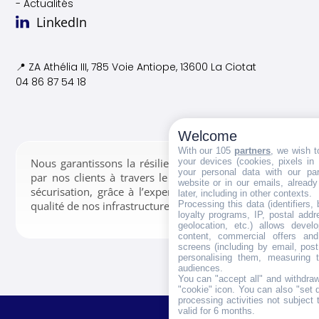
- Actualités
LinkedIn
📍 ZA Athélia III, 785 Voie
Antiope, 13600 La Ciotat
04 86 87 54 18
Welcome
With our 105
partners
, we wish t
your devices (cookies, pixels in
Nous garantissons la résilience des données confiées
your personal data with our par
par nos clients à travers le stockage, la gestion et la
website or in our emails, alread
sécurisation, grâce à l’expertise de nos équipes et la
later, including in other contexts.
Processing this data (identifiers,
qualité de nos infrastructures.
loyalty programs, IP, postal add
geolocation, etc.) allows devel
content, commercial offers an
screens (including by email, pos
personalising them, measuring t
audiences.
You can "accept all" and withdraw
"cookie" icon
. You can also "set 
processing activities not subject
valid for 6 months.