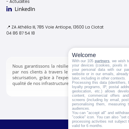
- Actualités
LinkedIn
📍 ZA Athélia III, 785 Voie
Antiope, 13600 La Ciotat
04 86 87 54 18
Welcome
With our 105
partners
, we wish t
your devices (cookies, pixels in
Nous garantissons la résilience des données confiées
your personal data with our par
par nos clients à travers le stockage, la gestion et la
website or in our emails, alread
sécurisation, grâce à l’expertise de nos équipes et la
later, including in other contexts.
Processing this data (identifiers,
qualité de nos infrastructures.
loyalty programs, IP, postal add
geolocation, etc.) allows devel
content, commercial offers an
screens (including by email, pos
personalising them, measuring t
audiences.
You can "accept all" and withdraw
"cookie" icon
. You can also "set 
processing activities not subject
valid for 6 months.