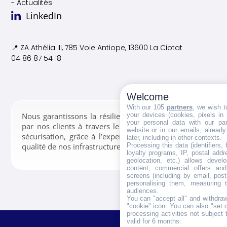
- Actualités
LinkedIn
📍 ZA Athélia III, 785 Voie
Antiope, 13600 La Ciotat
04 86 87 54 18
Welcome
With our 105
partners
, we wish t
your devices (cookies, pixels in
Nous garantissons la résilience des données confiées
your personal data with our par
par nos clients à travers le stockage, la gestion et la
website or in our emails, alread
sécurisation, grâce à l’expertise de nos équipes et la
later, including in other contexts.
Processing this data (identifiers,
qualité de nos infrastructures.
loyalty programs, IP, postal add
geolocation, etc.) allows devel
content, commercial offers an
screens (including by email, pos
personalising them, measuring t
audiences.
You can "accept all" and withdraw
"cookie" icon
. You can also "set 
processing activities not subject
valid for 6 months.