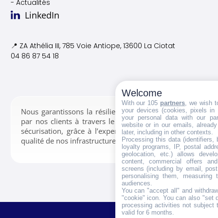
- Actualités
LinkedIn
📍 ZA Athélia III, 785 Voie
Antiope, 13600 La Ciotat
04 86 87 54 18
Welcome
With our 105
partners
, we wish t
your devices (cookies, pixels in
Nous garantissons la résilience des données confiées
your personal data with our par
par nos clients à travers le stockage, la gestion et la
website or in our emails, alread
sécurisation, grâce à l’expertise de nos équipes et la
later, including in other contexts.
Processing this data (identifiers,
qualité de nos infrastructures.
loyalty programs, IP, postal add
geolocation, etc.) allows devel
content, commercial offers an
screens (including by email, pos
personalising them, measuring t
audiences.
You can "accept all" and withdraw
"cookie" icon
. You can also "set 
processing activities not subject
valid for 6 months.