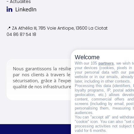
- Actualités
LinkedIn
📍 ZA Athélia III, 785 Voie
Antiope, 13600 La Ciotat
04 86 87 54 18
Welcome
With our 105
partners
, we wish t
your devices (cookies, pixels in
Nous garantissons la résilience des données confiées
your personal data with our par
par nos clients à travers le stockage, la gestion et la
website or in our emails, alread
sécurisation, grâce à l’expertise de nos équipes et la
later, including in other contexts.
Processing this data (identifiers,
qualité de nos infrastructures.
loyalty programs, IP, postal add
geolocation, etc.) allows devel
content, commercial offers an
screens (including by email, pos
personalising them, measuring t
audiences.
You can "accept all" and withdraw
"cookie" icon
. You can also "set 
processing activities not subject
valid for 6 months.