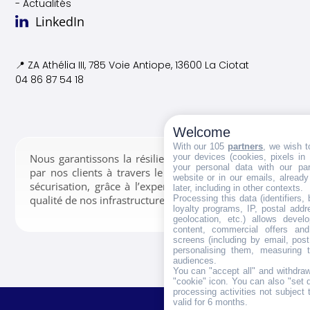
- Actualités
LinkedIn
📍 ZA Athélia III, 785 Voie
Antiope, 13600 La Ciotat
04 86 87 54 18
Welcome
With our 105
partners
, we wish t
your devices (cookies, pixels in
Nous garantissons la résilience des données confiées
your personal data with our par
par nos clients à travers le stockage, la gestion et la
website or in our emails, alread
sécurisation, grâce à l’expertise de nos équipes et la
later, including in other contexts.
Processing this data (identifiers,
qualité de nos infrastructures.
loyalty programs, IP, postal add
geolocation, etc.) allows devel
content, commercial offers an
screens (including by email, pos
personalising them, measuring t
audiences.
You can "accept all" and withdraw
"cookie" icon
. You can also "set 
processing activities not subject
valid for 6 months.