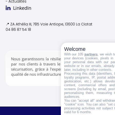
- Actualités
LinkedIn
📍 ZA Athélia III, 785 Voie
Antiope, 13600 La Ciotat
04 86 87 54 18
Welcome
With our 105
partners
, we wish t
your devices (cookies, pixels in
Nous garantissons la résilience des données confiées
your personal data with our par
par nos clients à travers le stockage, la gestion et la
website or in our emails, alread
sécurisation, grâce à l’expertise de nos équipes et la
later, including in other contexts.
Processing this data (identifiers,
qualité de nos infrastructures.
loyalty programs, IP, postal add
geolocation, etc.) allows devel
content, commercial offers an
screens (including by email, pos
personalising them, measuring t
audiences.
You can "accept all" and withdraw
"cookie" icon
. You can also "set 
processing activities not subject
valid for 6 months.