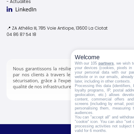
- Actualités
LinkedIn
📍 ZA Athélia III, 785 Voie
Antiope, 13600 La Ciotat
04 86 87 54 18
Welcome
With our 105
partners
, we wish t
your devices (cookies, pixels in
Nous garantissons la résilience des données confiées
your personal data with our par
par nos clients à travers le stockage, la gestion et la
website or in our emails, alread
sécurisation, grâce à l’expertise de nos équipes et la
later, including in other contexts.
Processing this data (identifiers,
qualité de nos infrastructures.
loyalty programs, IP, postal add
geolocation, etc.) allows devel
content, commercial offers an
screens (including by email, pos
personalising them, measuring t
audiences.
You can "accept all" and withdraw
"cookie" icon
. You can also "set 
processing activities not subject
valid for 6 months.