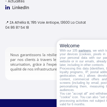
- Actualités
LinkedIn
📍 ZA Athélia III, 785 Voie
Antiope, 13600 La Ciotat
04 86 87 54 18
Welcome
With our 105
partners
, we wish t
your devices (cookies, pixels in
Nous garantissons la résilience des données confiées
your personal data with our par
par nos clients à travers le stockage, la gestion et la
website or in our emails, alread
sécurisation, grâce à l’expertise de nos équipes et la
later, including in other contexts.
Processing this data (identifiers,
qualité de nos infrastructures.
loyalty programs, IP, postal add
geolocation, etc.) allows devel
content, commercial offers an
screens (including by email, pos
personalising them, measuring t
audiences.
You can "accept all" and withdraw
"cookie" icon
. You can also "set 
processing activities not subject
valid for 6 months.