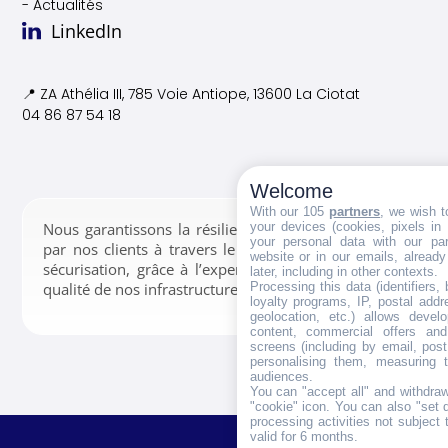
- Actualités
LinkedIn
📍 ZA Athélia III, 785 Voie
Antiope, 13600 La Ciotat
04 86 87 54 18
Welcome
With our 105
partners
, we wish t
your devices (cookies, pixels in
Nous garantissons la résilience des données confiées
your personal data with our par
par nos clients à travers le stockage, la gestion et la
website or in our emails, alread
sécurisation, grâce à l’expertise de nos équipes et la
later, including in other contexts.
Processing this data (identifiers,
qualité de nos infrastructures.
loyalty programs, IP, postal add
geolocation, etc.) allows devel
content, commercial offers an
screens (including by email, pos
personalising them, measuring t
audiences.
You can "accept all" and withdraw
"cookie" icon
. You can also "set 
processing activities not subject
valid for 6 months.