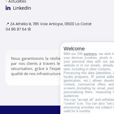
- Actualités
LinkedIn
📍 ZA Athélia III, 785 Voie
Antiope, 13600 La Ciotat
04 86 87 54 18
Welcome
With our 105
partners
, we wish t
your devices (cookies, pixels in
Nous garantissons la résilience des données confiées
your personal data with our par
par nos clients à travers le stockage, la gestion et la
website or in our emails, alread
sécurisation, grâce à l’expertise de nos équipes et la
later, including in other contexts.
Processing this data (identifiers,
qualité de nos infrastructures.
loyalty programs, IP, postal add
geolocation, etc.) allows devel
content, commercial offers an
screens (including by email, pos
personalising them, measuring t
audiences.
You can "accept all" and withdraw
"cookie" icon
. You can also "set 
processing activities not subject
valid for 6 months.