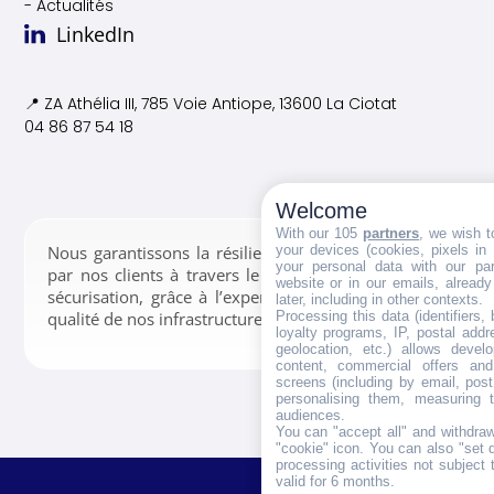
- Actualités
LinkedIn
📍 ZA Athélia III, 785 Voie
Antiope, 13600 La Ciotat
04 86 87 54 18
Welcome
With our 105
partners
, we wish t
your devices (cookies, pixels in
Nous garantissons la résilience des données confiées
your personal data with our par
par nos clients à travers le stockage, la gestion et la
website or in our emails, alread
sécurisation, grâce à l’expertise de nos équipes et la
later, including in other contexts.
Processing this data (identifiers,
qualité de nos infrastructures.
loyalty programs, IP, postal add
geolocation, etc.) allows devel
content, commercial offers an
screens (including by email, pos
personalising them, measuring t
audiences.
You can "accept all" and withdraw
"cookie" icon
. You can also "set 
processing activities not subject
valid for 6 months.