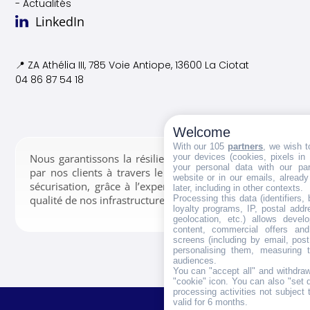
- Actualités
LinkedIn
📍 ZA Athélia III, 785 Voie
Antiope, 13600 La Ciotat
04 86 87 54 18
Welcome
With our 105
partners
, we wish t
your devices (cookies, pixels in
Nous garantissons la résilience des données confiées
your personal data with our par
par nos clients à travers le stockage, la gestion et la
website or in our emails, alread
sécurisation, grâce à l’expertise de nos équipes et la
later, including in other contexts.
Processing this data (identifiers,
qualité de nos infrastructures.
loyalty programs, IP, postal add
geolocation, etc.) allows devel
content, commercial offers an
screens (including by email, pos
personalising them, measuring t
audiences.
You can "accept all" and withdraw
"cookie" icon
. You can also "set 
processing activities not subject
valid for 6 months.