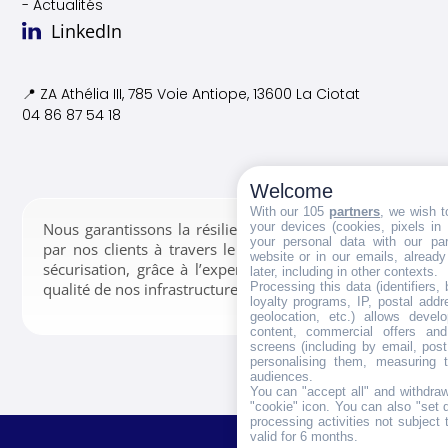
- Actualités
LinkedIn
📍 ZA Athélia III, 785 Voie
Antiope, 13600 La Ciotat
04 86 87 54 18
Welcome
With our 105
partners
, we wish t
your devices (cookies, pixels in
Nous garantissons la résilience des données confiées
your personal data with our par
par nos clients à travers le stockage, la gestion et la
website or in our emails, alread
sécurisation, grâce à l’expertise de nos équipes et la
later, including in other contexts.
Processing this data (identifiers,
qualité de nos infrastructures.
loyalty programs, IP, postal add
geolocation, etc.) allows devel
content, commercial offers an
screens (including by email, pos
personalising them, measuring t
audiences.
You can "accept all" and withdraw
"cookie" icon
. You can also "set 
processing activities not subject
valid for 6 months.