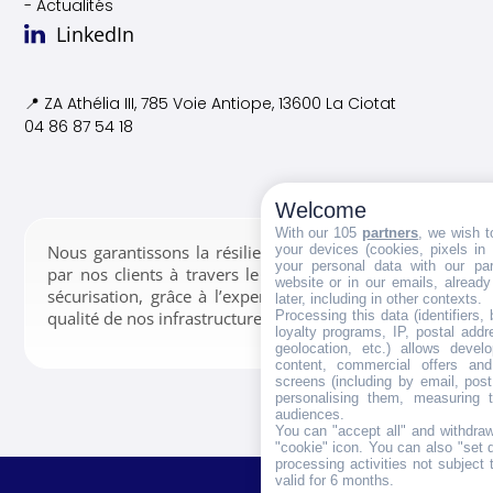
- Actualités
LinkedIn
📍 ZA Athélia III, 785 Voie
Antiope, 13600 La Ciotat
04 86 87 54 18
Welcome
With our 105
partners
, we wish t
your devices (cookies, pixels in
Nous garantissons la résilience des données confiées
your personal data with our par
par nos clients à travers le stockage, la gestion et la
website or in our emails, alread
sécurisation, grâce à l’expertise de nos équipes et la
later, including in other contexts.
Processing this data (identifiers,
qualité de nos infrastructures.
loyalty programs, IP, postal add
geolocation, etc.) allows devel
content, commercial offers an
screens (including by email, pos
personalising them, measuring t
audiences.
You can "accept all" and withdraw
"cookie" icon
. You can also "set 
processing activities not subject
valid for 6 months.