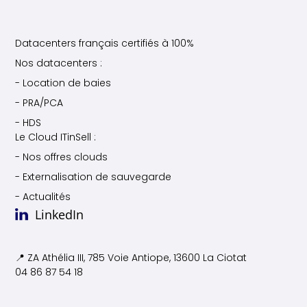
Datacenters français certifiés à 100%
Nos datacenters :
- Location de baies
- PRA/PCA
- HDS
Le Cloud ITinSell :
- Nos offres clouds
- Externalisation de sauvegarde
- Actualités
LinkedIn
📍 ZA Athélia III, 785 Voie
Antiope, 13600 La Ciotat
04 86 87 54 18