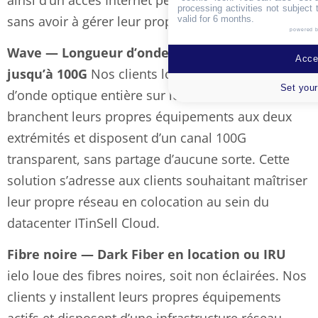
processing activities not subject
sans avoir à gérer leur propre relation opérateur.
valid for 6 months.
powered 
Wave — Longueur d’onde dédiée DWDM
Accep
jusqu’à 100G
Nos clients louent une longueur
Set your
d’onde optique entière sur le réseau ielo. Ils
branchent leurs propres équipements aux deux
extrémités et disposent d’un canal 100G
transparent, sans partage d’aucune sorte. Cette
solution s’adresse aux clients souhaitant maîtriser
leur propre réseau en colocation au sein du
datacenter ITinSell Cloud.
Fibre noire — Dark Fiber en location ou IRU
ielo loue des fibres noires, soit non éclairées. Nos
clients y installent leurs propres équipements