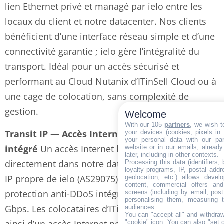
lien Ethernet privé et managé par ielo entre les
locaux du client et notre datacenter. Nos clients
bénéficient d’une interface réseau simple et d’une
connectivité garantie ; ielo gère l’intégralité du
transport. Idéal pour un accès sécurisé et
performant au Cloud Nutanix d’ITinSell Cloud ou à
une cage de colocation, sans complexité de
gestion.
Welcome
With our 105
partners
, we wish t
Transit IP — Accès Internet BGP avec anti-DDoS
your devices (cookies, pixels in
your personal data with our par
intégré
Un accès Internet haut débit livré
website or in our emails, alread
later, including in other contexts.
directement dans notre datacenter, via le réseau
Processing this data (identifiers,
loyalty programs, IP, postal add
IP propre de ielo (AS29075). Routes optimisées,
geolocation, etc.) allows devel
content, commercial offers an
protection anti-DDoS intégrée, débits jusqu’à 10
screens (including by email, pos
personalising them, measuring t
Gbps. Les colocataires d’ITinSell Cloud disposent
audiences.
You can "accept all" and withdraw
ainsi d’un accès Internet performant et sécurisé,
"cookie" icon
. You can also "set 