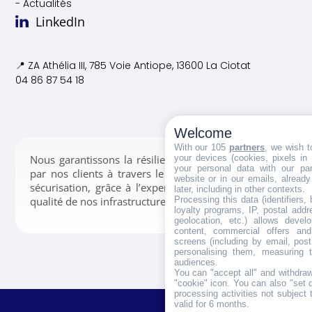
- Actualités
LinkedIn
📍 ZA Athélia III, 785 Voie
Antiope, 13600 La Ciotat
04 86 87 54 18
Welcome
With our 105
partners
, we wish t
your devices (cookies, pixels in
Nous garantissons la résilience des données confiées
your personal data with our par
par nos clients à travers le stockage, la gestion et la
website or in our emails, alread
sécurisation, grâce à l’expertise de nos équipes et la
later, including in other contexts.
Processing this data (identifiers,
qualité de nos infrastructures.
loyalty programs, IP, postal add
geolocation, etc.) allows devel
content, commercial offers an
screens (including by email, pos
personalising them, measuring t
audiences.
You can "accept all" and withdraw
"cookie" icon
. You can also "set 
processing activities not subject
valid for 6 months.