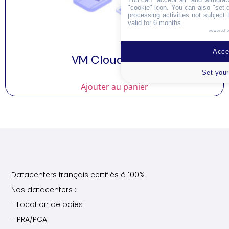
"cookie" icon
. You can also "set 
processing activities not subject
valid for 6 months.
powered 
Accep
VM Cloud Silver
Set your
Ajouter au panier
Datacenters français certifiés à 100%
Nos datacenters :
- Location de baies
- PRA/PCA