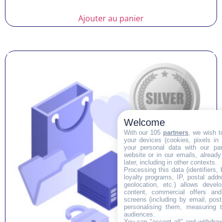
Ajouter au panier
Welcome
With our 105
partners
, we wish t
your devices (cookies, pixels in
your personal data with our par
website or in our emails, alread
later, including in other contexts.
Processing this data (identifiers,
loyalty programs, IP, postal add
geolocation, etc.) allows devel
content, commercial offers an
screens (including by email, pos
personalising them, measuring t
audiences.
You can "accept all" and withdraw